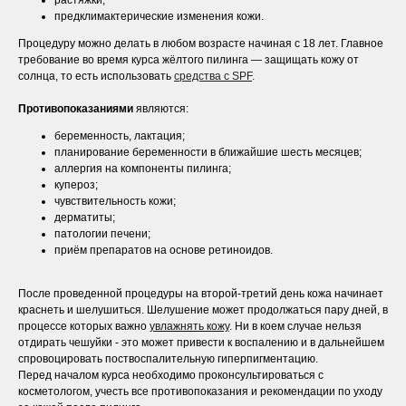
растяжки;
предклимактерические изменения кожи.
Процедуру можно делать в любом возрасте начиная с 18 лет. Главное
требование во время курса жёлтого пилинга — защищать кожу от
солнца, то есть использовать
средства с SPF
.
Противопоказаниями
являются:
беременность, лактация;
планирование беременности в ближайшие шесть месяцев;
аллергия на компоненты пилинга;
купероз;
чувствительность кожи;
дерматиты;
патологии печени;
приём препаратов на основе ретиноидов.
После проведенной процедуры на второй-третий день кожа начинает
краснеть и шелушиться. Шелушение может продолжаться пару дней, в
процессе которых важно
увлажнять кожу
.
Ни в коем случае нельзя
отдирать чешуйки - это может привести к воспалению и в дальнейшем
спровоцировать поствоспалительную гиперпигментацию.
Перед началом курса необходимо проконсультироваться с
косметологом, учесть все противопоказания и рекомендации по уходу