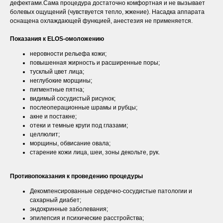
дефектами.Сама процедура достаточно комфортная и не вызывает
болевых ощущений (чувствуется тепло, жжение). Насадка аппарата
оснащена охлаждающей функцией, анестезия не применяется.
Показания к ELOS-омоложению
неровности рельефа кожи;
повышенная жирность и расширенные поры;
тусклый цвет лица;
неглубокие морщины;
пигментные пятна;
видимый сосудистый рисунок;
послеоперационные шрамы и рубцы;
акне и постакне;
отеки и темные круги под глазами;
целлюлит;
морщины, обвисание овала;
старение кожи лица, шеи, зоны декольте, рук.
Противопоказания к проведению процедуры
Декомпенсированные сердечно-сосудистые патологии и
сахарный диабет;
эндокринные заболевания;
эпилепсия и психические расстройства;