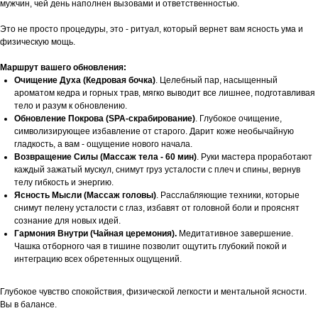
мужчин, чей день наполнен вызовами и ответственностью.
Это не просто процедуры, это - ритуал, который вернет вам ясность ума и
физическую мощь.
Маршрут вашего обновления:
Очищение Духа (Кедровая бочка)
. Целебный пар, насыщенный
ароматом кедра и горных трав, мягко выводит все лишнее, подготавливая
тело и разум к обновлению.
Обновление Покрова (SPA-скрабирование)
. Глубокое очищение,
символизирующее избавление от старого. Дарит коже необычайную
гладкость, а вам - ощущение нового начала.
Возвращение Силы (Массаж тела - 60 мин)
. Руки мастера проработают
каждый зажатый мускул, снимут груз усталости с плеч и спины, вернув
телу гибкость и энергию.
Ясность Мысли (Массаж головы)
. Расслабляющие техники, которые
снимут пелену усталости с глаз, избавят от головной боли и прояснят
сознание для новых идей.
Гармония Внутри (Чайная церемония).
Медитативное завершение.
Чашка отборного чая в тишине позволит ощутить глубокий покой и
интеграцию всех обретенных ощущений.
Глубокое чувство спокойствия, физической легкости и ментальной ясности.
Вы в балансе.